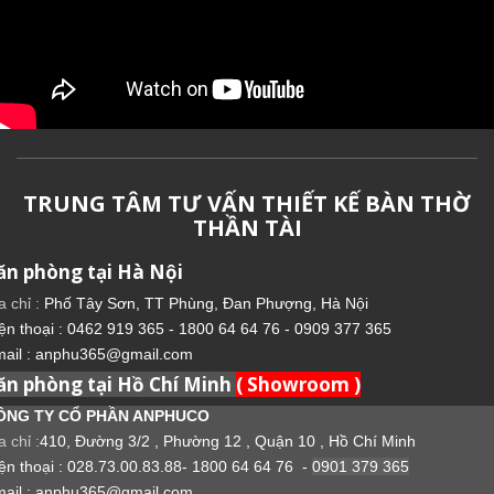
TRUNG TÂM TƯ VẤN THIẾT KẾ BÀN THỜ
THẦN TÀI
ăn phòng tại Hà Nội
a chỉ :
Phố Tây Sơn, TT Phùng, Đan Phượng, Hà Nội
ện thoại : 0462 919 365 - 1800 64 64 76 - 0909 377 365
ail : anphu365@gmail.com
ăn phòng tại Hồ Chí Minh
( Showroom )
ÔNG TY CỔ PHẦN ANPHUCO
a chỉ :
410, Đường 3/2 , Phường 12 , Quận 10 , Hồ Chí Minh
ện thoại : 028.73.00.83.88- 1800 64 64 76 -
0901 379 365
ail : anphu365@gmail.com