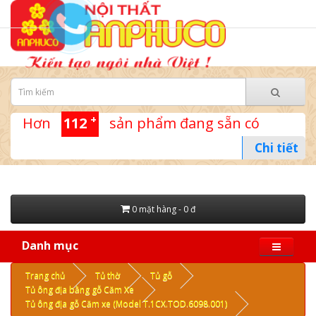
+
Hơn
112
sản phẩm đang sẵn có
Chi tiết
0 mặt hàng - 0 đ
Danh mục
Trang chủ
Tủ thờ
Tủ gỗ
Tủ ông địa bằng gỗ Căm Xe
Tủ ông địa gỗ Căm xe (Model T.1CX.TOD.6098.001)