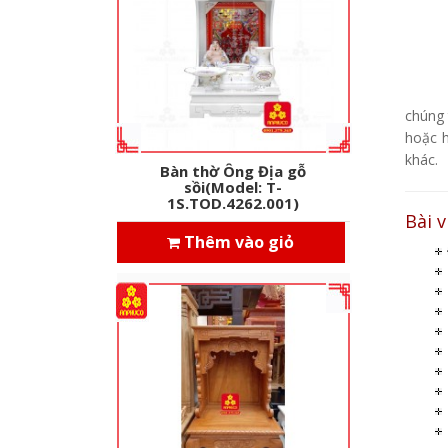
chúng 
hoặc 
khác.
Bàn thờ Ông Địa gỗ
sồi(Model: T-
1S.TOD.4262.001)
Bài v
Thêm vào giỏ