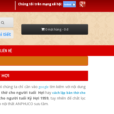
Chúng tôi trên mạng xã hội:
0 mặt hàng - 0 đ
i tiết
LIÊN HỆ
 HỢI
ì chúng ta chỉ cần vào
tìm kiếm với nội dung
google
 thờ cho người tuổi Hợi
hay
cách lập bàn thờ cho
ho người tuổi Kỷ Hợi 1959
, tuy nhiên để chắt lọc
 do nội thất ANPHUCO sưu tầm.