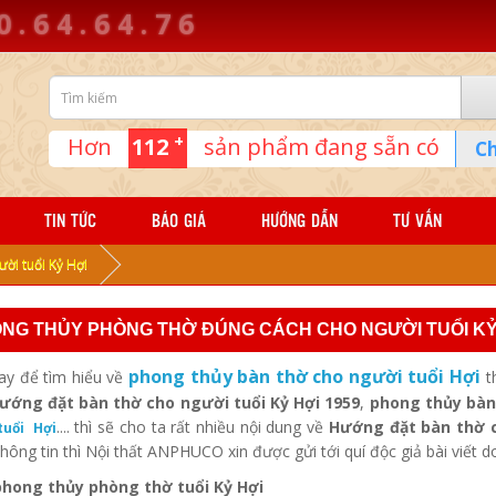
0
.
6
4
.
6
4
.
7
6
+
Hơn
112
sản phẩm đang sẵn có
Ch
TIN TỨC
BÁO GIÁ
HƯỚNG DẪN
TƯ VẤN
ời tuổi Kỷ Hợi
NG THỦY PHÒNG THỜ ĐÚNG CÁCH CHO NGƯỜI TUỔI KỶ
phong thủy bàn thờ cho người tuổi Hợi
ay để tìm hiểu về
th
ớng đặt bàn thờ cho người tuổi Kỷ Hợi 1959
,
phong thủy bàn
.... thì sẽ cho ta rất nhiều nội dung về
Hướng đặt bàn thờ c
tuổi Hợi
hông tin thì Nội thất ANPHUCO xin được gửi tới quí độc giả bài viết
hong thủy phòng thờ tuổi Kỷ Hợi