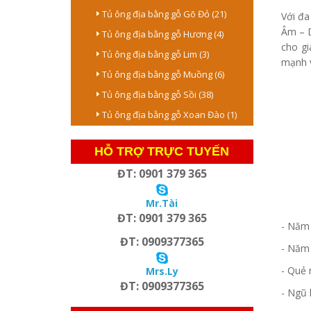
Tủ ông địa bằng gỗ Gõ Đỏ (21)
Với đa
Âm – D
Tủ ông địa bằng gỗ Hương (4)
cho gi
Tủ ông địa bằng gỗ Lim (3)
mạnh v
Tủ ông địa bằng gỗ Muồng (6)
Tủ ông địa bằng gỗ Sồi (38)
Tủ ông địa bằng gỗ Xoan Đào (1)
HỖ TRỢ TRỰC TUYẾN
ĐT: 0901 379 365
Mr.Tài
ĐT: 0901 379 365
- Năm 
ĐT: 0909377365
- Năm 
- Quẻ 
Mrs.Ly
ĐT: 0909377365
- Ngũ 