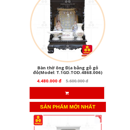
Bàn thờ ông Địa bằng gỗ gỏ
đỏ(Model: T.1GD.TOD.4868.006)
4.480.000 đ
5.600.000 đ
SẢN PHẨM MỚI NHẤT