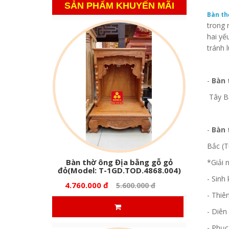
SẢN PHẨM KHUYẾN MÃI
Bàn th
trong 
hai yế
tránh 
-
Bàn t
Tây Bắ
-
Bàn 
Bắc (T
Bàn thờ ông Địa bằng gỗ gỏ
*Giải 
đỏ(Model: T-1GD.TOD.4868.004)
- Sinh 
4.760.000 đ
5.600.000 đ
- Thiê
- Diên
- Phục