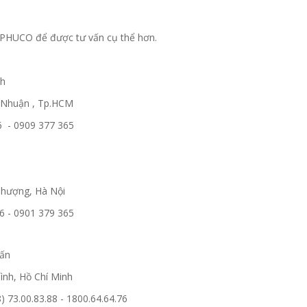
 ANPHUCO để được tư vấn cụ thể hơn.
nh
ú Nhuận , Tp.HCM
6 - 0909 377 365
Phượng, Hà Nội
76 - 0901 379 365
vấn
ình, Hồ Chí Minh
) 73.00.83.88 - 1800.64.64.76