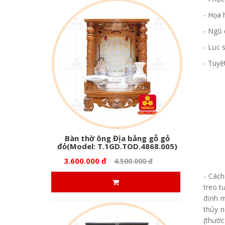
- Họa 
- Ngũ 
- Lục 
- Tuyệ
Bàn thờ ông Địa bằng gỗ gỏ
đỏ(Model: T.1GD.TOD.4868.005)
3.600.000 đ
4.500.000 đ
- Các
treo t
định m
thủy n
(thước