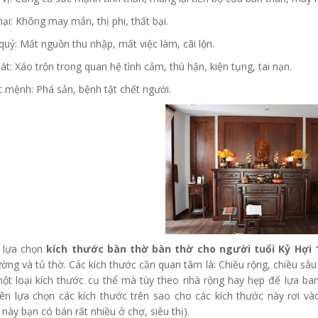
hại: Không may mắn, thị phi, thất bại.
quỷ: Mất nguồn thu nhập, mất việc làm, cãi lộn.
sát: Xáo trộn trong quan hệ tình cảm, thù hận, kiện tụng, tai nạn.
t mệnh: Phá sản, bệnh tật chết người.
h lựa chọn
kích thước bàn thờ bàn thờ cho người tuổi Kỷ Hợi 
ường và tủ thờ. Các kích thước cần quan tâm là: Chiều rộng, chiều sâ
ột loại kích thước cụ thể mà tùy theo nhà rộng hay hẹp để lựa ba
ên lựa chọn các kích thước trên sao cho các kích thước này rơi và
 này bạn có bán rất nhiều ở chợ, siêu thị).