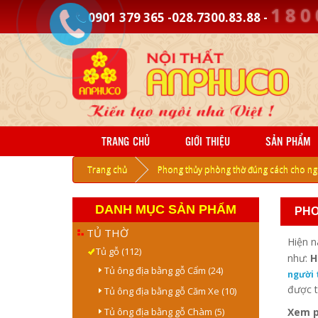
1
8
0
0901 379 365 -028.7300.83.88 -
TRANG CHỦ
GIỚI THIỆU
SẢN PHẨM
Trang chủ
Phong thủy phòng thờ đúng cách cho ngư
DANH MỤC SẢN PHẨM
PHO
TỦ THỜ
Hiện n
Tủ gỗ (112)
như:
Hư
Tủ ông địa bằng gỗ Cẩm (24)
người 
được t
Tủ ông địa bằng gỗ Căm Xe (10)
Tủ ông địa bằng gỗ Chàm (5)
Xem p