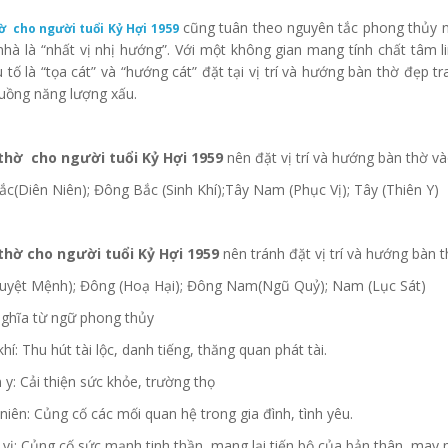
cũng tuân theo nguyên tắc phong thủy n
ờ cho người tuổi Kỷ Hợi 1959
nhà là “nhất vị nhị hướng”. Với một không gian mang tính chất tâm li
u tố là “tọa cát” và “hướng cát” đặt tại vị trí và hướng bàn thờ đẹp
luồng năng lượng xấu.
hờ cho người tuổi Kỷ Hợi 1959
nên đặt vị trí và hướng bàn thờ và
c(Diên Niên); Đông Bắc (Sinh Khí);Tây Nam (Phục Vị); Tây (Thiên Y)
thờ cho người tuổi Kỷ Hợi 1959
nên tránh đặt vị trí và hướng bàn 
uyệt Mệnh); Đông (Hoạ Hại); Đông Nam(Ngũ Quỷ); Nam (Lục Sát)
nghĩa từ ngữ phong thủy
khí: Thu hút tài lộc, danh tiếng, thăng quan phát tài.
n y: Cải thiện sức khỏe, trường thọ
 niên: Củng cố các mối quan hệ trong gia đình, tình yêu.
 vị: Củng cố sức mạnh tinh thần, mang lại tiến bộ của bản thân, may 