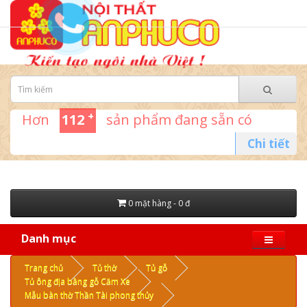
+
Hơn
112
sản phẩm đang sẵn có
Chi tiết
0 mặt hàng - 0 đ
Danh mục
Trang chủ
Tủ thờ
Tủ gỗ
Tủ ông địa bằng gỗ Căm Xe
Mẫu bàn thờ Thần Tài phong thủy