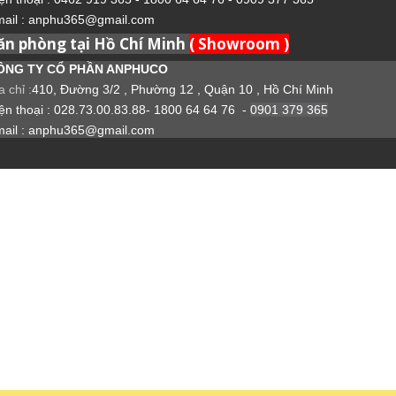
ail : anphu365@gmail.com
ăn phòng tại Hồ Chí Minh
( Showroom )
ÔNG TY CỔ PHẦN ANPHUCO
a chỉ :
410, Đường 3/2 , Phường 12 , Quận 10 , Hồ Chí Minh
ện thoại : 028.73.00.83.88- 1800 64 64 76 -
0901 379 365
ail : anphu365@gmail.com