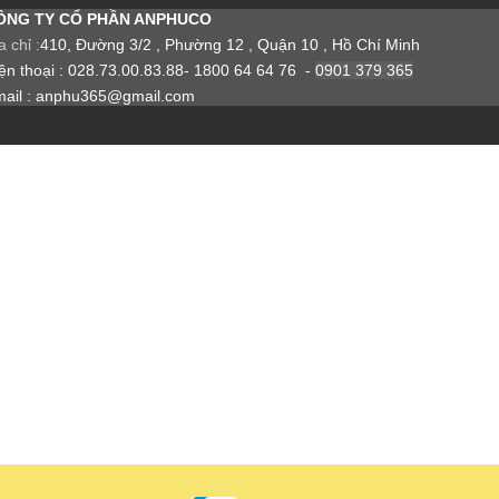
ÔNG TY CỔ PHẦN ANPHUCO
a chỉ :
410, Đường 3/2 , Phường 12 , Quận 10 , Hồ Chí Minh
ện thoại : 028.73.00.83.88- 1800 64 64 76 -
0901 379 365
ail : anphu365@gmail.com