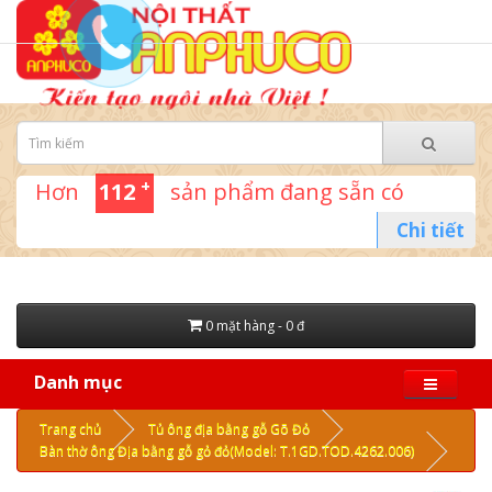
+
Hơn
112
sản phẩm đang sẵn có
Chi tiết
0 mặt hàng - 0 đ
Danh mục
Trang chủ
Tủ ông địa bằng gỗ Gõ Đỏ
Bàn thờ ông Địa bằng gỗ gỏ đỏ(Model: T.1GD.TOD.4262.006)