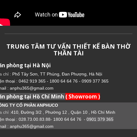
TRUNG TÂM TƯ VẤN THIẾT KẾ BÀN THỜ
THẦN TÀI
ăn phòng tại Hà Nội
a chỉ :
Phố Tây Sơn, TT Phùng, Đan Phượng, Hà Nội
ện thoại : 0462 919 365 - 1800 64 64 76 - 0909 377 365
ail : anphu365@gmail.com
ăn phòng tại Hồ Chí Minh
( Showroom )
ÔNG TY CỔ PHẦN ANPHUCO
a chỉ :
410, Đường 3/2 , Phường 12 , Quận 10 , Hồ Chí Minh
ện thoại : 028.73.00.83.88- 1800 64 64 76 -
0901 379 365
ail : anphu365@gmail.com