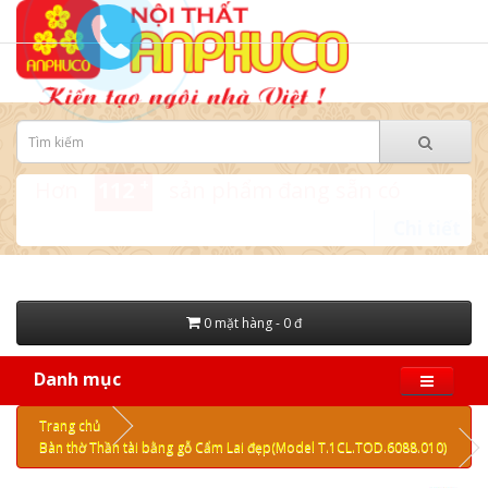
+
Hơn
112
sản phẩm đang sẵn có
Chi tiết
0 mặt hàng - 0 đ
Danh mục
Trang chủ
Bàn thờ Thần tài bằng gỗ Cẩm Lai đẹp(Model T.1CL.TOD.6088.010)