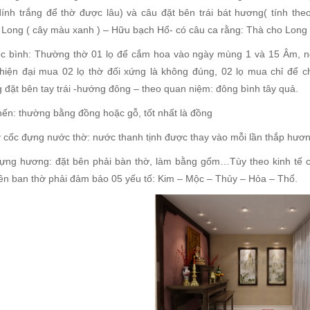
ính trắng để thờ được lâu) và câu đặt bên trái bát hương( tính th
Long ( cây màu xanh ) – Hữu bạch Hổ- có câu ca rằng: Thà cho Long
ộc bình: Thường thờ 01 lọ để cắm hoa vào ngày mùng 1 và 15 Âm, n
hiện đại mua 02 lọ thờ đối xứng là không đúng, 02 lọ mua chỉ để c
 đặt bên tay trái -hướng đông – theo quan niệm: đông bình tây quả.
nến: thường bằng đồng hoặc gỗ, tốt nhất là đồng
 cốc đựng nước thờ: nước thanh tịnh được thay vào mỗi lần thắp hươ
ựng hương: đặt bên phải bàn thờ, làm bằng gốm…Tùy theo kinh tế c
trên ban thờ phải đảm bảo 05 yếu tố: Kim – Mộc – Thủy – Hỏa – Thổ.