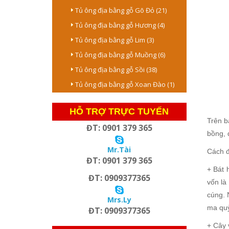
Tủ ông địa bằng gỗ Gõ Đỏ (21)
Tủ ông địa bằng gỗ Hương (4)
Tủ ông địa bằng gỗ Lim (3)
Tủ ông địa bằng gỗ Muồng (6)
Tủ ông địa bằng gỗ Sồi (38)
Tủ ông địa bằng gỗ Xoan Đào (1)
HỖ TRỢ TRỰC TUYẾN
Trên b
ĐT: 0901 379 365
bồng, đ
Mr.Tài
Cách đ
ĐT: 0901 379 365
+ Bát 
ĐT: 0909377365
vốn là
cúng. 
Mrs.Ly
ma quỷ
ĐT: 0909377365
+ Cây 