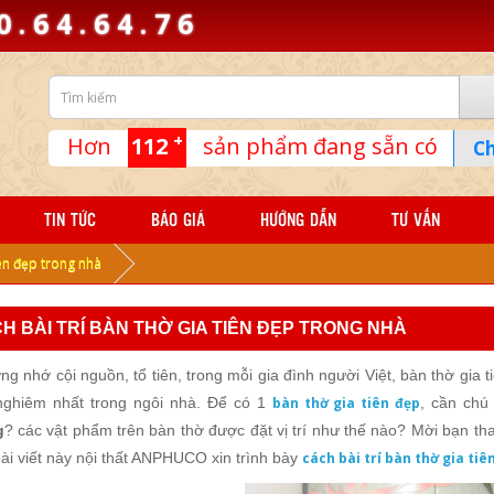
0
.
6
4
.
6
4
.
7
6
+
Hơn
112
sản phẩm đang sẵn có
Ch
TIN TỨC
BÁO GIÁ
HƯỚNG DẪN
TƯ VẤN
iên đẹp trong nhà
H BÀI TRÍ BÀN THỜ GIA TIÊN ĐẸP TRONG NHÀ
ng nhớ cội nguồn, tổ tiên, trong mỗi gia đình người Việt, bàn thờ gia 
nghiêm nhất trong ngôi nhà. Để có 1
bàn thờ gia tiên đẹp
, cần chú
g
? các vật phẩm trên bàn thờ được đặt vị trí như thế nào? Mời bạn th
ài viết này nội thất ANPHUCO xin trình bày
cách bài trí bàn thờ gia ti