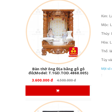
Kim: L
Mộc: L
Thủy: 
Hỏa: L
Thổ: l
Tùy và
Bàn thờ ông Địa bằng gỗ gỏ
Một số 
đỏ(Model: T.1GD.TOD.4868.005)
:
3.600.000 đ
4.500.000 đ