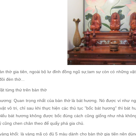
àn thờ gia tiên, ngoài bộ lư đỉnh đồng ngũ sự,tam sự còn có những v
ôi đèn thờ...
ặt từng thứ trên bàn thờ
hương: Quan trọng nhất của bàn thờ là bát hương. Nó được ví như ngô
 vật vô tri, chỉ sau khi thực hiện các thủ tục "bốc bát hương" thì bá
Nếu bát hương không được bốc đúng cách cũng giống như nhà không ch
 cũng chen chân theo để quấy phá gia chủ.
vàng khối: là vàng mã có đủ 5 màu dành cho bàn thờ gia tiên nên dùn