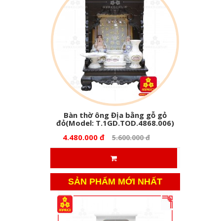
Bàn thờ ông Địa bằng gỗ gỏ
đỏ(Model: T.1GD.TOD.4868.006)
4.480.000 đ
5.600.000 đ
SẢN PHẨM MỚI NHẤT