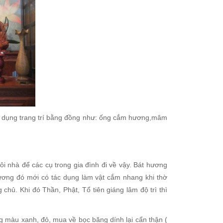
ật dụng trang trí bằng đồng như: ống cắm hương,mâm
i nhà để các cụ trong gia đình đi về vậy. Bát hương
t hương đó mới có tác dụng làm vật cắm nhang khi thờ
ủ. Khi đó Thần, Phật, Tổ tiên giáng lâm độ trì thì
g màu xanh, đỏ, mua về bọc băng dính lại cẩn thận (