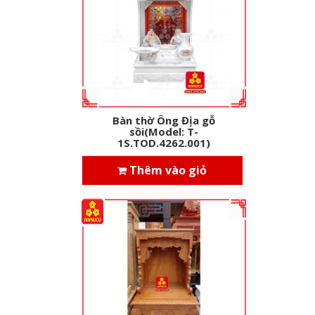
Bàn thờ Ông Địa gỗ
sồi(Model: T-
1S.TOD.4262.001)
Thêm vào giỏ