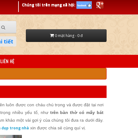
Chúng tôi trên mạng xã hội:
0 mặt hàng - 0 đ
i tiết
LIÊN HỆ
tiên luôn được con cháu chú trọng và được đặt tại nơi
 trọng nhiều yếu tố, như
trên bàn thờ có mấy bát
am khảo một vài gợi ý của chúng tôi đưa ra dưới đây.
ên đẹp trong nhà
xin được chia sẻ cùng quí vị.