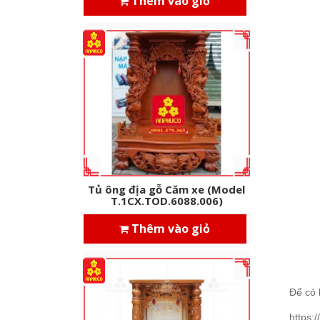
Thêm vào giỏ
Tủ ông địa gỗ Căm xe (Model
T.1CX.TOD.6088.006)
Thêm vào giỏ
Để có
https: