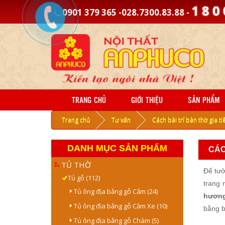
1
8
0
0901 379 365 -028.7300.83.88 -
TRANG CHỦ
GIỚI THIỆU
SẢN PHẨM
Trang chủ
Tư vấn
Cách bài trí bàn thờ gia t
DANH MỤC SẢN PHẨM
CÁC
TỦ THỜ
Để tưở
Tủ gỗ (112)
trang 
Tủ ông địa bằng gỗ Cẩm (24)
hươn
Tủ ông địa bằng gỗ Căm Xe (10)
bằng b
Tủ ông địa bằng gỗ Chàm (5)