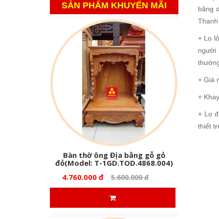
SẢN PHẨM KHUYẾN MÃI
băng d
Thanh 
+ Lọ l
người 
thường
+ Giá 
+ Khay
+ Lọ đ
thiết 
Bàn thờ ông Địa bằng gỗ gỏ
đỏ(Model: T-1GD.TOD.4868.004)
4.760.000 đ
5.600.000 đ